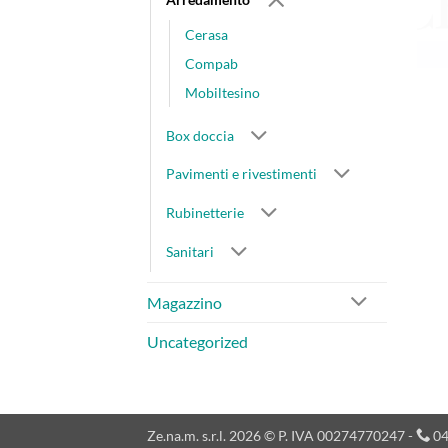
Cerasa
Compab
Mobiltesino
Box doccia
Pavimenti e rivestimenti
Rubinetterie
Sanitari
Magazzino
Uncategorized
Ze.na.m. s.r.l. 2026 © P. IVA 00274770247 -
04