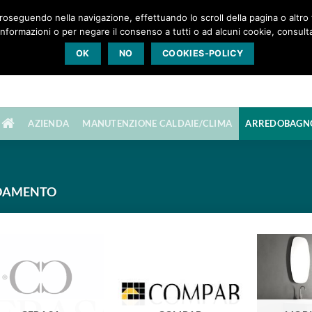
roseguendo nella navigazione, effettuando lo scroll della pagina o altro ti
Chiamaci: 0444 623943
lima a Chiampo (VI)
nformazioni o per negare il consenso a tutti o ad alcuni cookie, consulta
OK
NO
COOKIES-POLICY
AZIENDA
MANUTENZIONE CALDAIE/CLIMA
ARREDOBAGN
DAMENTO