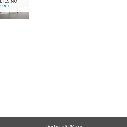
LTESINO
RODOTTI
Graphics by
ICOM service