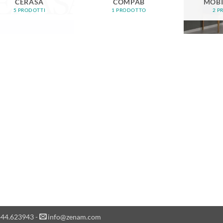
CERASA
COMPAB
MOBI
5 PRODOTTI
1 PRODOTTO
2 P
44.623943 -
info@zenam.com