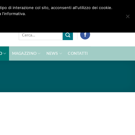
po di interazione col sito, acconsenti all'utilizzo dei cookie.
Contattaci:
info@zenam.com
 l'informativa.
Cerca:
O
MAGAZZINO
NEWS
CONTATTI