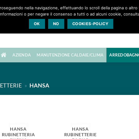
roseguendo nella navigazione, effettuando lo scroll della pagina o altro ti
Chiamaci: 0444 623943
lima a Chiampo (VI)
nformazioni o per negare il consenso a tutti o ad alcuni cookie, consulta
OK
NO
COOKIES-POLICY
AZIENDA
MANUTENZIONE CALDAIE/CLIMA
ARREDOBAGN
ETTERIE
»
HANSA
HANSA
HANSA
RUBINETTERIA
RUBINETTERIE