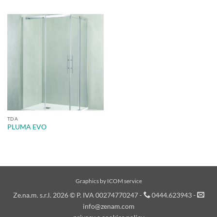
TDA
PLUMA EVO
Graphics by
ICOM service
Ze.na.m. s.r.l. 2026 © P. IVA 00274770247 -
0444.623943 -
info@zenam.com