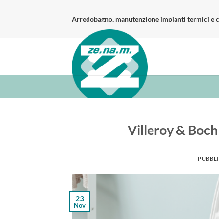
Salta
ai
Arredobagno, manutenzione impianti termici e c
contenuti
Villeroy & Boch
PUBBLI
23
Nov