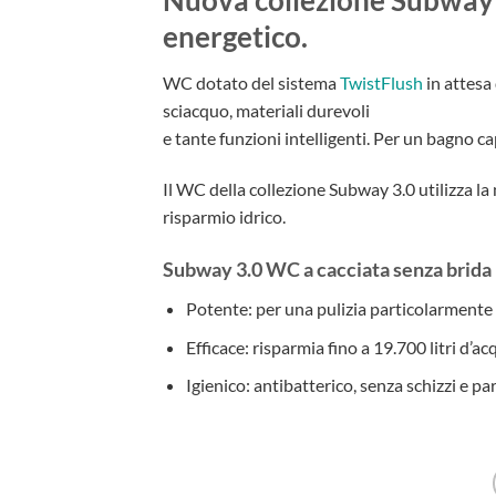
energetico.
WC dotato del sistema
TwistFlush
in attesa 
sciacquo, materiali durevoli
e tante funzioni intelligenti. Per un bagno ca
Il WC della collezione Subway 3.0 utilizza l
risparmio idrico.
Subway 3.0 WC a cacciata senza brida 
Potente: per una pulizia particolarmente
Efficace: risparmia fino a 19.700 litri d’ac
Igienico: antibatterico, senza schizzi e pa