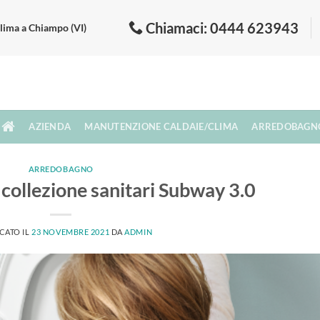
Chiamaci: 0444 623943
lima a Chiampo (VI)
AZIENDA
MANUTENZIONE CALDAIE/CLIMA
ARREDOBAGN
ARREDOBAGNO
 collezione sanitari Subway 3.0
CATO IL
23 NOVEMBRE 2021
DA
ADMIN